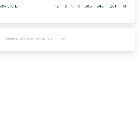
vzw J18 B
12
3
9
0
585
846
-261
18
OVERIGE WEDSTRIJDEN IN DEZE REEKS