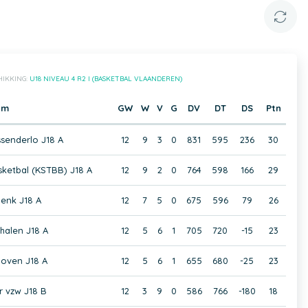
HIKKING:
U18 NIVEAU 4 R2 I (BASKETBAL VLAANDEREN)
am
GW
W
V
G
DV
DT
DS
Ptn
senderlo J18 A
12
9
3
0
831
595
236
30
sketbal (KSTBB) J18 A
12
9
2
0
764
598
166
29
enk J18 A
12
7
5
0
675
596
79
26
halen J18 A
12
5
6
1
705
720
-15
23
oven J18 A
12
5
6
1
655
680
-25
23
 vzw J18 B
12
3
9
0
586
766
-180
18