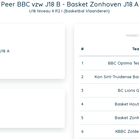
Peer BBC vzw J18 B - Basket Zonhoven J18 A
U18 Niveau 4 R2 I (Basketbal Vlaanderen)
RANGSC
#
Te
J18 A
1
BBC Optima Tes
2
Kon Sint-Truidense Ba
3
BC Lions G
4
Basket Hout
5
Basket Zonh
6
KBBC Zolder