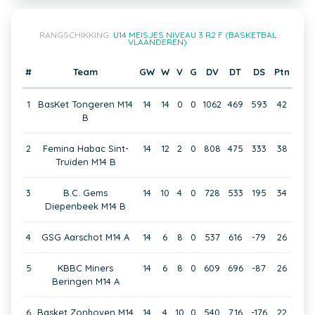
RANGSCHIKKING:
U14 MEISJES NIVEAU 3 R2 F (BASKETBAL
VLAANDEREN)
#
Team
GW
W
V
G
DV
DT
DS
Ptn
1
BasKet Tongeren M14
14
14
0
0
1062
469
593
42
B
2
Femina Habac Sint-
14
12
2
0
808
475
333
38
Truiden M14 B
3
B.C. Gems
14
10
4
0
728
533
195
34
Diepenbeek M14 B
4
GSG Aarschot M14 A
14
6
8
0
537
616
-79
26
5
KBBC Miners
14
6
8
0
609
696
-87
26
Beringen M14 A
6
Basket Zonhoven M14
14
4
10
0
540
716
-176
22