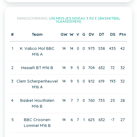
RANGSCHIKKING:
U16 MEISJES NIVEAU 3 R2 E (BASKETBAL
VLAANDEREN)
#
Team
GW
W
V
G
DV
DT
DS
Ptn
1
K. Vabco Mol BBC
14
14
0
0
973
538
435
42
M16 A
2
Hasselt BT M16 B
14
9
5
0
704
632
72
32
3
Clem Scherpenheuvel
14
9
5
0
812
619
193
32
M16 A
4
Basket Houthalen
14
7
7
0
760
735
25
28
M16 B
5
BBC Croonen
14
6
7
1
625
632
-7
27
Lommel M16 B