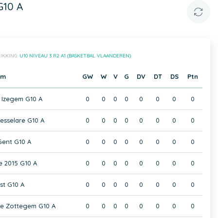
G10 A
IKKING:
U10 NIVEAU 3 R2 A1 (BASKETBAL VLAANDEREN)
am
GW
W
V
G
DV
DT
DS
Ptn
 Izegem G10 A
0
0
0
0
0
0
0
0
sselare G10 A
0
0
0
0
0
0
0
0
Gent G10 A
0
0
0
0
0
0
0
0
e 2015 G10 A
0
0
0
0
0
0
0
0
st G10 A
0
0
0
0
0
0
0
0
ce Zottegem G10 A
0
0
0
0
0
0
0
0