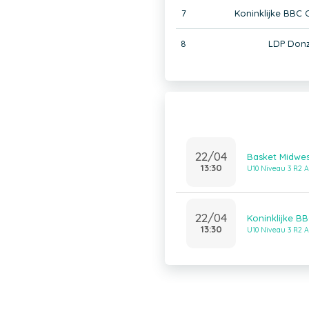
7
Koninklijke BBC
8
LDP Donz
22/04
Basket Midwes
13:30
U10 Niveau 3 R2 A
22/04
Koninklijke B
13:30
U10 Niveau 3 R2 A