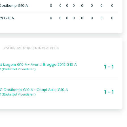
 Oostkamp G10 A
0
0
0
0
0
0
0
0
a G10 A
0
0
0
0
0
0
0
0
OVERIGE WEDSTRIJDEN IN DEZE REEKS
t Izegem G10 A - Avanti Brugge 2015 G10 A
1 - 1
1 (Basketbal Vlaanderen)
BC Oostkamp G10 A - Okapi Aalst G10 A
1 - 1
1 (Basketbal Vlaanderen)