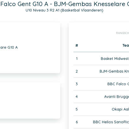
Falco Gent G10 A - BJM-Gembas Knesselare 
U10 Niveau 3 R2 A1 (Basketbal Vlaanderen)
RANGSCH
#
Te
are G10 A
1
Basket Midwest
2
BJM-Gembas Kne
3
BBC Falco 
4
Avanti Brugg
5
Okapi Aal
6
BBC Helios SanoRi