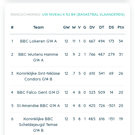
RANGSCHIKKING:
U14 NIVEAU 4 R2 B4 (BASKETBAL VLAANDEREN)
#
Team
GW
W
V
G
DV
DT
DS
Ptn
1
BBC Lokeren G14 A
12
11
1
0
667
494
173
34
2
BBC Wuitens Hamme
12
9
2
1
766
487
279
31
G14 A
3
Koninklijke Sint-Niklase
12
7
5
0
610
541
69
26
Condors G14 B
4
BBC Falco Gent G14 D
12
4
8
0
523
509
14
20
5
St.Amandse BBC G14 A
12
4
8
0
425
726
-301
20
6
Koninklijke BBC
12
3
8
1
485
616
-131
19
Scheldejeugd Temse
G14 B