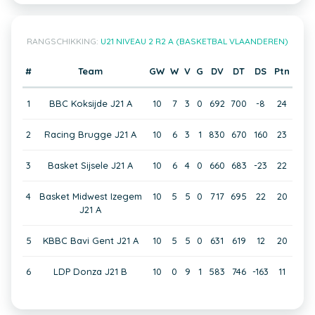
RANGSCHIKKING:
U21 NIVEAU 2 R2 A (BASKETBAL VLAANDEREN)
#
Team
GW
W
V
G
DV
DT
DS
Ptn
1
BBC Koksijde J21 A
10
7
3
0
692
700
-8
24
2
Racing Brugge J21 A
10
6
3
1
830
670
160
23
3
Basket Sijsele J21 A
10
6
4
0
660
683
-23
22
4
Basket Midwest Izegem
10
5
5
0
717
695
22
20
J21 A
5
KBBC Bavi Gent J21 A
10
5
5
0
631
619
12
20
6
LDP Donza J21 B
10
0
9
1
583
746
-163
11