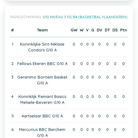
RANGSCHIKKING:
U10 NIVEAU 3 R2 B4 (BASKETBAL VLAANDEREN)
#
Team
GW
W
V
G
DV
DT
DS
Ptn
1
Koninklijke Sint-Niklase
0
0
0
0
0
0
0
0
Condors G10 A
2
Fellows Ekeren BBC G10 A
0
0
0
0
0
0
0
0
3
Geranimo Bornem Basket
0
0
0
0
0
0
0
0
G10 A
4
Koninklijk Remant Basics
0
0
0
0
0
0
0
0
Melsele-Beveren G10 A
5
Aartselaar BBC G10 A
0
0
0
0
0
0
0
0
6
Mercurius BBC Berchem
0
0
0
0
0
0
0
0
G10 A