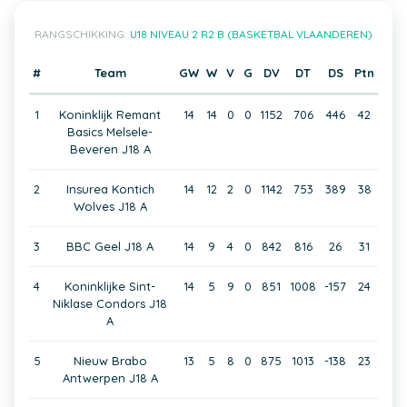
RANGSCHIKKING:
U18 NIVEAU 2 R2 B (BASKETBAL VLAANDEREN)
#
Team
GW
W
V
G
DV
DT
DS
Ptn
1
Koninklijk Remant
14
14
0
0
1152
706
446
42
Basics Melsele-
Beveren J18 A
2
Insurea Kontich
14
12
2
0
1142
753
389
38
Wolves J18 A
3
BBC Geel J18 A
14
9
4
0
842
816
26
31
4
Koninklijke Sint-
14
5
9
0
851
1008
-157
24
Niklase Condors J18
A
5
Nieuw Brabo
13
5
8
0
875
1013
-138
23
Antwerpen J18 A