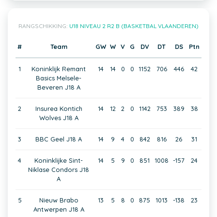
RANGSCHIKKING:
U18 NIVEAU 2 R2 B (BASKETBAL VLAANDEREN)
#
Team
GW
W
V
G
DV
DT
DS
Ptn
1
Koninklijk Remant
14
14
0
0
1152
706
446
42
Basics Melsele-
Beveren J18 A
2
Insurea Kontich
14
12
2
0
1142
753
389
38
Wolves J18 A
3
BBC Geel J18 A
14
9
4
0
842
816
26
31
4
Koninklijke Sint-
14
5
9
0
851
1008
-157
24
Niklase Condors J18
A
5
Nieuw Brabo
13
5
8
0
875
1013
-138
23
Antwerpen J18 A