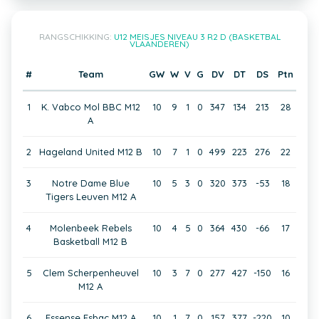
RANGSCHIKKING:
U12 MEISJES NIVEAU 3 R2 D (BASKETBAL
VLAANDEREN)
#
Team
GW
W
V
G
DV
DT
DS
Ptn
1
K. Vabco Mol BBC M12
10
9
1
0
347
134
213
28
A
2
Hageland United M12 B
10
7
1
0
499
223
276
22
3
Notre Dame Blue
10
5
3
0
320
373
-53
18
Tigers Leuven M12 A
4
Molenbeek Rebels
10
4
5
0
364
430
-66
17
Basketball M12 B
5
Clem Scherpenheuvel
10
3
7
0
277
427
-150
16
M12 A
6
Essense Esbac M12 A
10
1
7
0
157
377
-220
10