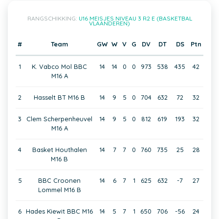
RANGSCHIKKING:
U16 MEISJES NIVEAU 3 R2 E (BASKETBAL
VLAANDEREN)
#
Team
GW
W
V
G
DV
DT
DS
Ptn
1
K. Vabco Mol BBC
14
14
0
0
973
538
435
42
M16 A
2
Hasselt BT M16 B
14
9
5
0
704
632
72
32
3
Clem Scherpenheuvel
14
9
5
0
812
619
193
32
M16 A
4
Basket Houthalen
14
7
7
0
760
735
25
28
M16 B
5
BBC Croonen
14
6
7
1
625
632
-7
27
Lommel M16 B
6
Hades Kiewit BBC M16
14
5
7
1
650
706
-56
24