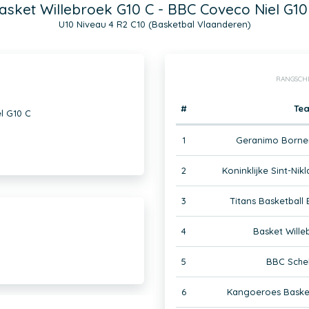
asket Willebroek G10 C - BBC Coveco Niel G10
U10 Niveau 4 R2 C10 (Basketbal Vlaanderen)
RANGSCH
#
Te
l G10 C
1
Geranimo Borne
2
Koninklijke Sint-Ni
3
Titans Basketball
4
Basket Wille
5
BBC Schel
6
Kangoeroes Baske