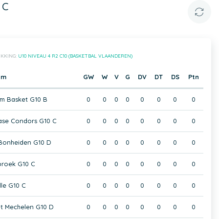
 C
IKKING:
U10 NIVEAU 4 R2 C10 (BASKETBAL VLAANDEREN)
am
GW
W
V
G
DV
DT
DS
Ptn
m Basket G10 B
0
0
0
0
0
0
0
0
klase Condors G10 C
0
0
0
0
0
0
0
0
 Bonheiden G10 D
0
0
0
0
0
0
0
0
broek G10 C
0
0
0
0
0
0
0
0
le G10 C
0
0
0
0
0
0
0
0
t Mechelen G10 D
0
0
0
0
0
0
0
0