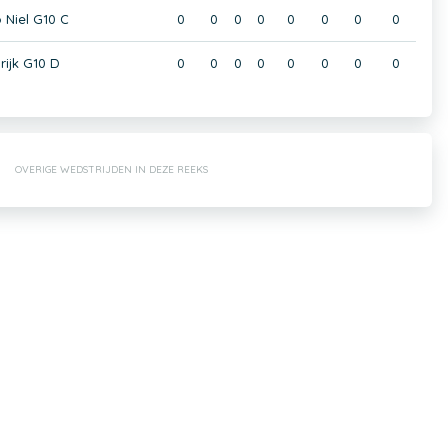
Niel G10 C
0
0
0
0
0
0
0
0
rijk G10 D
0
0
0
0
0
0
0
0
OVERIGE WEDSTRIJDEN IN DEZE REEKS