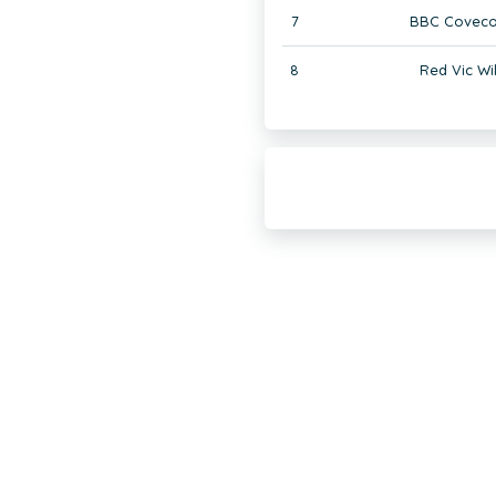
7
BBC Coveco 
8
Red Vic Wil