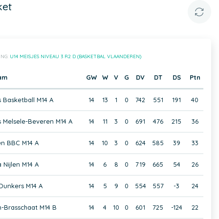
ket
ING:
U14 MEISJES NIVEAU 3 R2 D (BASKETBAL VLAANDEREN)
am
GW
W
V
G
DV
DT
DS
Ptn
 Basketball M14 A
14
13
1
0
742
551
191
40
s Melsele-Beveren M14 A
14
11
3
0
691
476
215
36
en BBC M14 A
14
10
3
0
624
585
39
33
 Nijlen M14 A
14
6
8
0
719
665
54
26
Dunkers M14 A
14
5
9
0
554
557
-3
24
-Brasschaat M14 B
14
4
10
0
601
725
-124
22