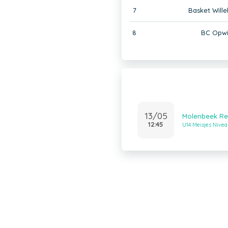
7
Basket Will
8
BC Opwi
13/05
Molenbeek Reb
12:45
U14 Meisjes Nivea