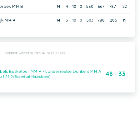
ebroek M14 B
14
4
10
0
580
667
-87
22
jk M14 A
14
3
10
0
503
788
-285
19
OVERIGE WEDSTRIJDEN IN DEZE REEKS
els Basketball M14 A - Londerzeelse Dunkers M14 A
48 - 33
u 3 R2 D (Basketbal Vlaanderen)