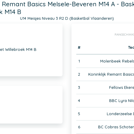
k Remant Basics Melsele-Beveren M14 A - Bas
k M14 B
U14 Meisjes Niveau 3 R2 D (Basketbal Vlaanderen)
RANGSCHIKK
#
Te
et Willebroek M14 B
1
Molenbeek Rebels
2
Koninklijk Remant Basic
3
Fellows Eker
4
BBC Lyra Nila
5
Londerzeelse 
6
BC Cobras Schoten