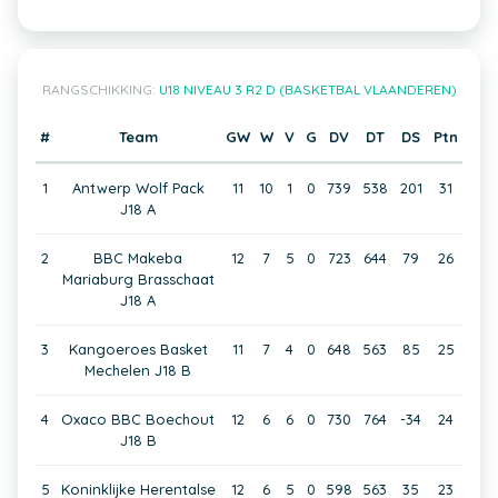
RANGSCHIKKING:
U18 NIVEAU 3 R2 D (BASKETBAL VLAANDEREN)
#
Team
GW
W
V
G
DV
DT
DS
Ptn
1
Antwerp Wolf Pack
11
10
1
0
739
538
201
31
J18 A
2
BBC Makeba
12
7
5
0
723
644
79
26
Mariaburg Brasschaat
J18 A
3
Kangoeroes Basket
11
7
4
0
648
563
85
25
Mechelen J18 B
4
Oxaco BBC Boechout
12
6
6
0
730
764
-34
24
J18 B
5
Koninklijke Herentalse
12
6
5
0
598
563
35
23