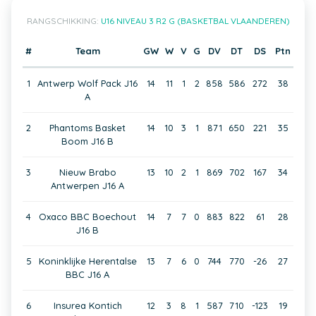
RANGSCHIKKING:
U16 NIVEAU 3 R2 G (BASKETBAL VLAANDEREN)
#
Team
GW
W
V
G
DV
DT
DS
Ptn
1
Antwerp Wolf Pack J16
14
11
1
2
858
586
272
38
A
2
Phantoms Basket
14
10
3
1
871
650
221
35
Boom J16 B
3
Nieuw Brabo
13
10
2
1
869
702
167
34
Antwerpen J16 A
4
Oxaco BBC Boechout
14
7
7
0
883
822
61
28
J16 B
5
Koninklijke Herentalse
13
7
6
0
744
770
-26
27
BBC J16 A
6
Insurea Kontich
12
3
8
1
587
710
-123
19