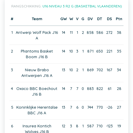
RANGSCHIKKING:
U16 NIVEAU 3 R2 G (BASKETBAL VLAANDEREN)
#
Team
GW
W
V
G
DV
DT
DS
Ptn
1
Antwerp Wolf Pack J16
14
11
1
2
858
586
272
38
A
2
Phantoms Basket
14
10
3
1
871
650
221
35
Boom J16 B
3
Nieuw Brabo
13
10
2
1
869
702
167
34
Antwerpen J16 A
4
Oxaco BBC Boechout
14
7
7
0
883
822
61
28
J16 B
5
Koninklijke Herentalse
13
7
6
0
744
770
-26
27
BBC J16 A
6
Insurea Kontich
12
3
8
1
587
710
-123
19
Wolves J16 B