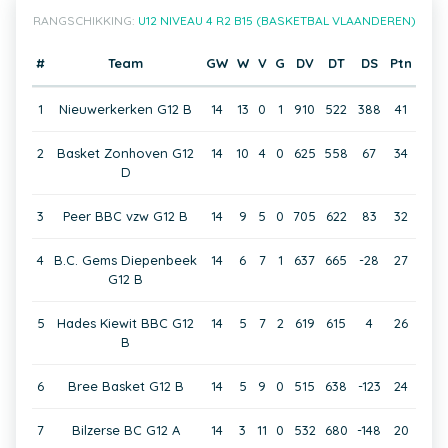
RANGSCHIKKING:
U12 NIVEAU 4 R2 B15 (BASKETBAL VLAANDEREN)
#
Team
GW
W
V
G
DV
DT
DS
Ptn
1
Nieuwerkerken G12 B
14
13
0
1
910
522
388
41
2
Basket Zonhoven G12
14
10
4
0
625
558
67
34
D
3
Peer BBC vzw G12 B
14
9
5
0
705
622
83
32
4
B.C. Gems Diepenbeek
14
6
7
1
637
665
-28
27
G12 B
5
Hades Kiewit BBC G12
14
5
7
2
619
615
4
26
B
6
Bree Basket G12 B
14
5
9
0
515
638
-123
24
7
Bilzerse BC G12 A
14
3
11
0
532
680
-148
20