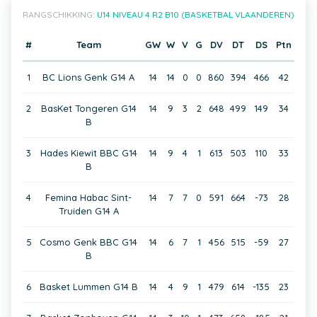
RANGSCHIKKING:
U14 NIVEAU 4 R2 B10 (BASKETBAL VLAANDEREN)
#
Team
GW
W
V
G
DV
DT
DS
Ptn
1
BC Lions Genk G14 A
14
14
0
0
860
394
466
42
2
BasKet Tongeren G14
14
9
3
2
648
499
149
34
B
3
Hades Kiewit BBC G14
14
9
4
1
613
503
110
33
B
4
Femina Habac Sint-
14
7
7
0
591
664
-73
28
Truiden G14 A
5
Cosmo Genk BBC G14
14
6
7
1
456
515
-59
27
B
6
Basket Lummen G14 B
14
4
9
1
479
614
-135
23