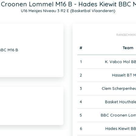
Croonen Lommel M16 B - Hades Kiewit BBC 
U16 Meisjes Niveau 3 R2 E (Basketbal Vlaanderen)
RANGSCHIKK
#
Team
BBC M16 B
1
K. Vabco Mol B
2
Hasselt BT M
3
Clem Scherpenheu
4
Basket Houthal
5
BBC Croonen Lom
6
Hades Kiewit B