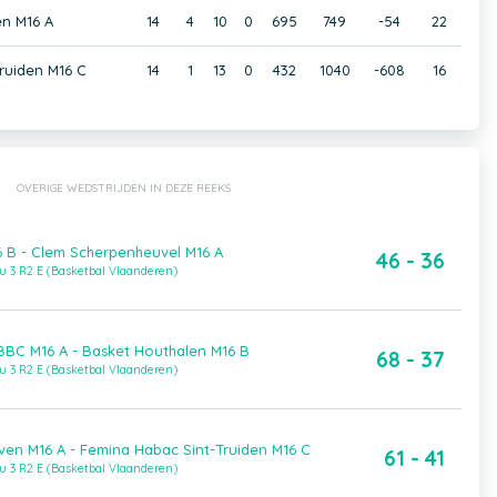
n M16 A
14
4
10
0
695
749
-54
22
ruiden M16 C
14
1
13
0
432
1040
-608
16
OVERIGE WEDSTRIJDEN IN DEZE REEKS
6 B - Clem Scherpenheuvel M16 A
46 - 36
u 3 R2 E (Basketbal Vlaanderen)
BBC M16 A - Basket Houthalen M16 B
68 - 37
u 3 R2 E (Basketbal Vlaanderen)
en M16 A - Femina Habac Sint-Truiden M16 C
61 - 41
u 3 R2 E (Basketbal Vlaanderen)