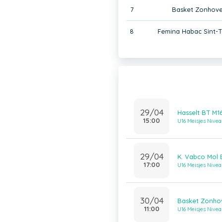
7
Basket Zonhove
8
Femina Habac Sint-T
29/04
Hasselt BT M1
15:00
U16 Meisjes Nivea
29/04
K. Vabco Mol 
17:00
U16 Meisjes Nivea
30/04
Basket Zonhov
11:00
U16 Meisjes Nivea