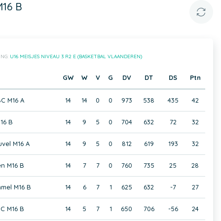
M16 B
ING:
U16 MEISJES NIVEAU 3 R2 E (BASKETBAL VLAANDEREN)
GW
W
V
G
DV
DT
DS
Ptn
BC M16 A
14
14
0
0
973
538
435
42
16 B
14
9
5
0
704
632
72
32
vel M16 A
14
9
5
0
812
619
193
32
en M16 B
14
7
7
0
760
735
25
28
mel M16 B
14
6
7
1
625
632
-7
27
BC M16 B
14
5
7
1
650
706
-56
24