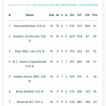
RANGSCHIKKING:
U12 NIVEAU 4 R2 B15 (BASKETBAL VLAANDEREN)
#
Team
GW
W
V
G
DV
DT
DS
Ptn
1
Nieuwerkerken G12 B
14
13
0
1
910
522
388
41
2
Basket Zonhoven G12
14
10
4
0
625
558
67
34
D
3
Peer BBC vzw G12 B
14
9
5
0
705
622
83
32
4
B.C. Gems Diepenbeek
14
6
7
1
637
665
-28
27
G12 B
5
Hades Kiewit BBC G12
14
5
7
2
619
615
4
26
B
6
Bree Basket G12 B
14
5
9
0
515
638
-123
24
7
Bilzerse BC G12 A
14
3
11
0
532
680
-148
20