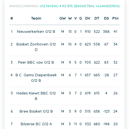
RANGSCHIKKING:
U12 NIVEAU 4 R2 B15 (BASKETBAL VLAANDEREN)
#
Team
GW
W
V
G
DV
DT
DS
Ptn
1
Nieuwerkerken G12 B
14
13
0
1
910
522
388
41
2
Basket Zonhoven G12
14
10
4
0
625
558
67
34
D
3
Peer BBC vzw G12 B
14
9
5
0
705
622
83
32
4
B.C. Gems Diepenbeek
14
6
7
1
637
665
-28
27
G12 B
5
Hades Kiewit BBC G12
14
5
7
2
619
615
4
26
B
6
Bree Basket G12 B
14
5
9
0
515
638
-123
24
7
Bilzerse BC G12 A
14
3
11
0
532
680
-148
20