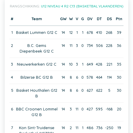
RANGSCHIKKING:
U12 NIVEAU 4 R2 C13 (BASKETBAL VLAANDEREN)
#
Team
GW
W
V
G
DV
DT
DS
Ptn
1
Basket Lummen G12 C
14
12
1
1
678
410
268
39
2
B.C. Gems
14
11
3
0
734
506
228
36
Diepenbeek G12 C
3
Nieuwerkerken G12 C
14
10
3
1
649
428
221
35
4
Bilzerse BC G12 B
14
8
6
0
578
464
114
30
5
Basket Houthalen G12
14
8
6
0
627
622
5
30
B
6
BBC Croonen Lommel
14
3
11
0
427
595
-168
20
G12 B
7
Kon Sint-Truidense
14
2
11
1
486
736
-250
19