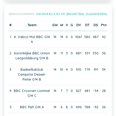
RANGSCHIKKING:
U14 NIVEAU 4 R2 A11 (BASKETBAL VLAANDEREN)
#
Team
GW
W
V
G
DV
DT
DS
Ptn
1
K. Vabco Mol BBC G14
14
14
0
0
1067
580
487
42
A
2
Koninklijke BBC Union
14
11
3
0
881
531
350
36
Leopoldsburg G14 B
3
Basketbalclub
14
10
4
0
910
719
191
34
Campinia Dessel-
Retie G14 B
4
BBC Croonen Lommel
14
7
7
0
627
681
-54
28
G14 C
5
BBC Pelt G14 A
14
6
8
0
696
788
-92
26