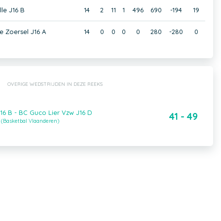
le J16 B
14
2
11
1
496
690
-194
19
 Zoersel J16 A
14
0
0
0
0
280
-280
0
OVERIGE WEDSTRIJDEN IN DEZE REEKS
J16 B - BC Guco Lier Vzw J16 D
41 - 49
 (Basketbal Vlaanderen)