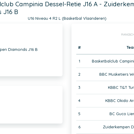
club Campinia Dessel-Retie J16 A - Zuiderk
 J16 B
U16 Niveau 4 R2 L (Basketbal Vlaanderen)
RANGSCH
#
Te
mpen Diamonds J16 B
1
Basketbalclub Campini
2
BBC Musketiers W
3
KBBC T&T Tur
4
KBBC Okido Ar
5
BC Guco Lier
6
Zuiderkempen D