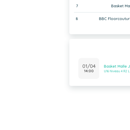
7
Basket Mal
8
BBC Floorcouture
01/04
Basket Malle 
14:00
U16 Niveau 4 R2 L