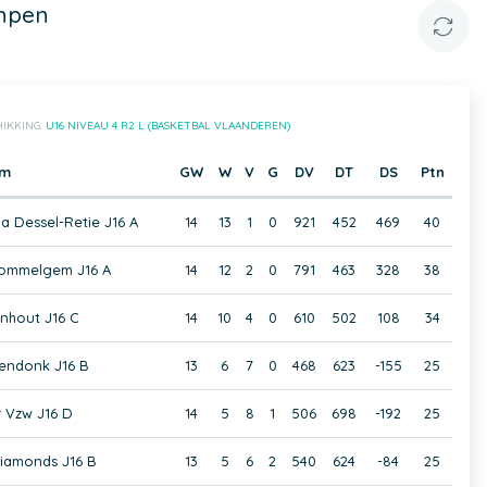
empen
IKKING:
U16 NIVEAU 4 R2 L (BASKETBAL VLAANDEREN)
am
GW
W
V
G
DV
DT
DS
Ptn
a Dessel-Retie J16 A
14
13
1
0
921
452
469
40
ommelgem J16 A
14
12
2
0
791
463
328
38
nhout J16 C
14
10
4
0
610
502
108
34
endonk J16 B
13
6
7
0
468
623
-155
25
 Vzw J16 D
14
5
8
1
506
698
-192
25
iamonds J16 B
13
5
6
2
540
624
-84
25