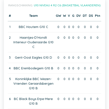
RANGSCHIKKING:
U10 NIVEAU 4 R2 C6 (BASKETBAL VLAANDEREN)
#
Team
GW
W
V
G
DV
DT
DS
Ptn
1
BBC Houtem G10 C
0
0
0
0
0
0
0
0
2
Haantjes-D'Hondt
0
0
0
0
0
0
0
0
Interieur-Oudenaarde G10
C
3
Gent-Oost Eagles G10 D
0
0
0
0
0
0
0
0
4
BBC Erembodegem G10 B
0
0
0
0
0
0
0
0
5
Koninklijke BBC Wezen-
0
0
0
0
0
0
0
0
Vrienden Geraardsbergen
G10 B
6
BC Black Boys Erpe-Mere
0
0
0
0
0
0
0
0
G10 B