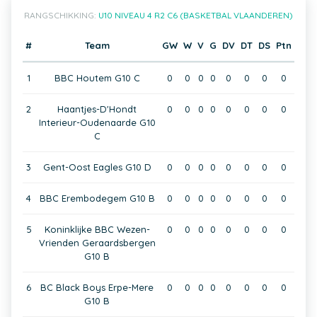
RANGSCHIKKING:
U10 NIVEAU 4 R2 C6 (BASKETBAL VLAANDEREN)
#
Team
GW
W
V
G
DV
DT
DS
Ptn
1
BBC Houtem G10 C
0
0
0
0
0
0
0
0
2
Haantjes-D'Hondt
0
0
0
0
0
0
0
0
Interieur-Oudenaarde G10
C
3
Gent-Oost Eagles G10 D
0
0
0
0
0
0
0
0
4
BBC Erembodegem G10 B
0
0
0
0
0
0
0
0
5
Koninklijke BBC Wezen-
0
0
0
0
0
0
0
0
Vrienden Geraardsbergen
G10 B
6
BC Black Boys Erpe-Mere
0
0
0
0
0
0
0
0
G10 B