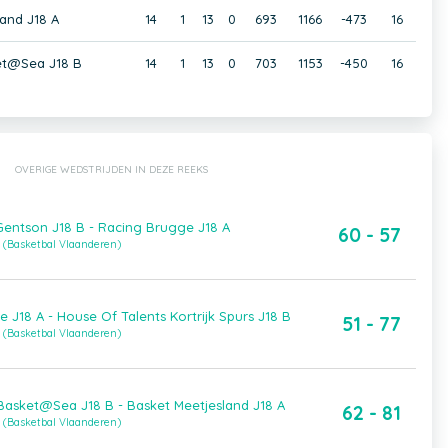
and J18 A
14
1
13
0
693
1166
-473
16
et@Sea J18 B
14
1
13
0
703
1153
-450
16
OVERIGE WEDSTRIJDEN IN DEZE REEKS
entson J18 B - Racing Brugge J18 A
60 - 57
 (Basketbal Vlaanderen)
 J18 A - House Of Talents Kortrijk Spurs J18 B
51 - 77
 (Basketbal Vlaanderen)
asket@Sea J18 B - Basket Meetjesland J18 A
62 - 81
 (Basketbal Vlaanderen)