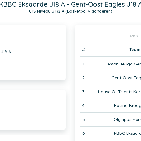
KBBC Eksaarde J18 A - Gent-Oost Eagles J18 
U18 Niveau 3 R2 A (Basketbal Vlaanderen)
RANGSCH
#
Team
 J18 A
1
Amon Jeugd Gen
2
Gent-Oost Eag
3
House Of Talents Kort
4
Racing Brugg
5
Olympos Mark
6
KBBC Eksaard