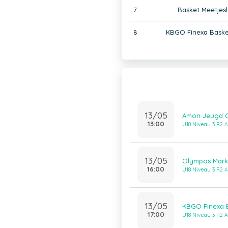
7
Basket Meetjesl
8
KBGO Finexa Bask
13/05
Amon Jeugd G
13:00
U18 Niveau 3 R2 A
13/05
Olympos Marke
16:00
U18 Niveau 3 R2 A
13/05
KBGO Finexa B
17:00
U18 Niveau 3 R2 A