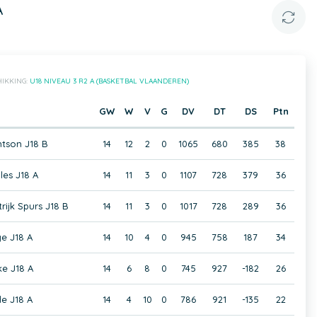
A
IKKING:
U18 NIVEAU 3 R2 A (BASKETBAL VLAANDEREN)
GW
W
V
G
DV
DT
DS
Ptn
tson J18 B
14
12
2
0
1065
680
385
38
les J18 A
14
11
3
0
1107
728
379
36
rijk Spurs J18 B
14
11
3
0
1017
728
289
36
e J18 A
14
10
4
0
945
758
187
34
e J18 A
14
6
8
0
745
927
-182
26
e J18 A
14
4
10
0
786
921
-135
22