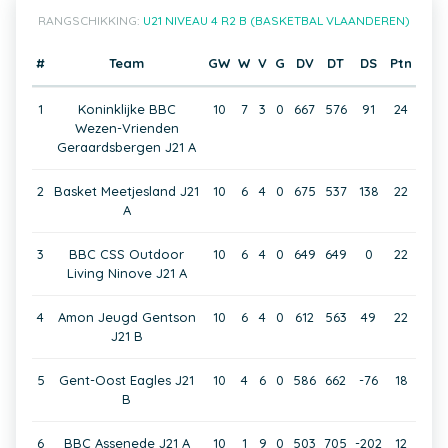
RANGSCHIKKING:
U21 NIVEAU 4 R2 B (BASKETBAL VLAANDEREN)
#
Team
GW
W
V
G
DV
DT
DS
Ptn
1
Koninklijke BBC
10
7
3
0
667
576
91
24
Wezen-Vrienden
Geraardsbergen J21 A
2
Basket Meetjesland J21
10
6
4
0
675
537
138
22
A
3
BBC CSS Outdoor
10
6
4
0
649
649
0
22
Living Ninove J21 A
4
Amon Jeugd Gentson
10
6
4
0
612
563
49
22
J21 B
5
Gent-Oost Eagles J21
10
4
6
0
586
662
-76
18
B
6
BBC Assenede J21 A
10
1
9
0
503
705
-202
12