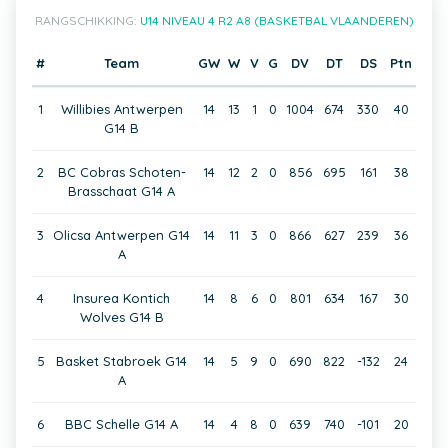
RANGSCHIKKING:
U14 NIVEAU 4 R2 A8 (BASKETBAL VLAANDEREN)
#
Team
GW
W
V
G
DV
DT
DS
Ptn
1
Willibies Antwerpen
14
13
1
0
1004
674
330
40
G14 B
2
BC Cobras Schoten-
14
12
2
0
856
695
161
38
Brasschaat G14 A
3
Olicsa Antwerpen G14
14
11
3
0
866
627
239
36
A
4
Insurea Kontich
14
8
6
0
801
634
167
30
Wolves G14 B
5
Basket Stabroek G14
14
5
9
0
690
822
-132
24
A
6
BBC Schelle G14 A
14
4
8
0
639
740
-101
20