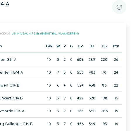
4 A
IKKING:
U14 NIVEAU 4 R2 B6 (BASKETBAL VLAANDEREN)
m
GW
W
V
G
DV
DT
DS
Ptn
en G14 A
10
8
2
0
609
389
220
26
ventem G14 A
10
7
3
0
553
483
70
24
wen G14 B
10
6
4
0
524
438
86
22
unkers G14 B
10
3
7
0
422
520
-98
16
lvoorde G14 A
10
3
7
0
365
550
-185
16
g Bulldogs G14 B
10
3
7
0
456
549
-93
16