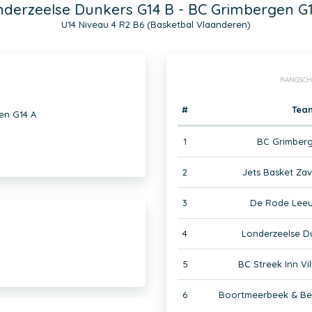
nderzeelse Dunkers G14 B - BC Grimbergen G1
U14 Niveau 4 R2 B6 (Basketbal Vlaanderen)
RANGSCH
#
Tea
en G14 A
1
BC Grimberg
2
Jets Basket Za
3
De Rode Leeu
4
Londerzeelse D
5
BC Streek Inn Vi
6
Boortmeerbeek & Ber