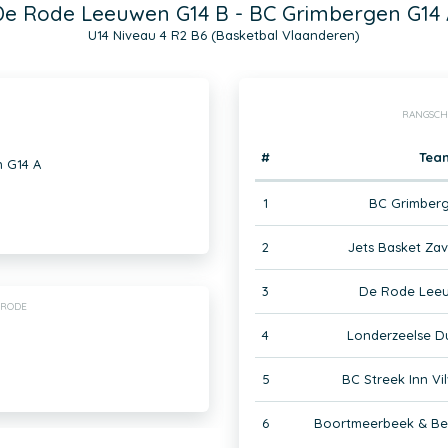
De Rode Leeuwen G14 B - BC Grimbergen G14 
U14 Niveau 4 R2 B6 (Basketbal Vlaanderen)
RANGSCH
#
Tea
 G14 A
1
BC Grimberg
2
Jets Basket Za
3
De Rode Leeu
-RODE
4
Londerzeelse D
5
BC Streek Inn Vi
6
Boortmeerbeek & Ber