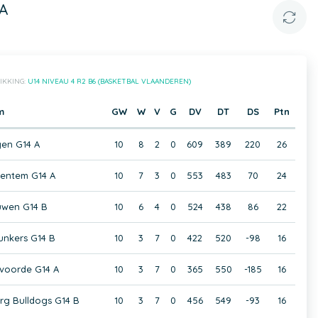
A
IKKING:
U14 NIVEAU 4 R2 B6 (BASKETBAL VLAANDEREN)
m
GW
W
V
G
DV
DT
DS
Ptn
en G14 A
10
8
2
0
609
389
220
26
ventem G14 A
10
7
3
0
553
483
70
24
wen G14 B
10
6
4
0
524
438
86
22
unkers G14 B
10
3
7
0
422
520
-98
16
lvoorde G14 A
10
3
7
0
365
550
-185
16
g Bulldogs G14 B
10
3
7
0
456
549
-93
16