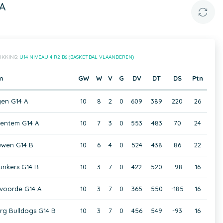
A
IKKING:
U14 NIVEAU 4 R2 B6 (BASKETBAL VLAANDEREN)
m
GW
W
V
G
DV
DT
DS
Ptn
en G14 A
10
8
2
0
609
389
220
26
ventem G14 A
10
7
3
0
553
483
70
24
wen G14 B
10
6
4
0
524
438
86
22
unkers G14 B
10
3
7
0
422
520
-98
16
lvoorde G14 A
10
3
7
0
365
550
-185
16
g Bulldogs G14 B
10
3
7
0
456
549
-93
16