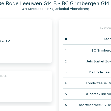
De Rode Leeuwen G14 B - BC Grimbergen G14 
U14 Niveau 4 R2 B6 (Basketbal Vlaanderen)
RANGSCH
#
Tea
 G14 A
1
BC Grimberg
2
Jets Basket Za
3
De Rode Leeu
-RODE
4
Londerzeelse D
5
BC Streek Inn Vi
6
Boortmeerbeek & Ber