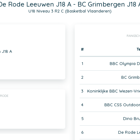
De Rode Leeuwen J18 A - BC Grimbergen J18 
U18 Niveau 3 R2 C (Basketbal Vlaanderen)
RANGSCH
#
T
 J18 A
1
BBC Olympia D
2
BC Grimb
3
Koninklijke BBC Wezen-Vr
-RODE
4
BBC CSS Outdoor 
5
Dino Bru
6
De Rode L