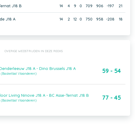
ernat J18 B
14
4
9
0
709
906
-197
21
de J18 A
14
2
12
0
750
958
-208
18
OVERIGE WEDSTRIJDEN IN DEZE REEKS
enderleeuw J18 A - Dino Brussels J18 A
59 - 54
 (Basketbal Vlaanderen)
or Living Ninove J18 A - BC Asse-Ternat J18 B
77 - 45
 (Basketbal Vlaanderen)