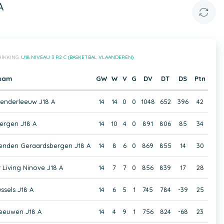
A
IKKING:
U18 NIVEAU 3 R2 C (BASKETBAL VLAANDEREN)
eam
GW
W
V
G
DV
DT
DS
Ptn
enderleeuw J18 A
14
14
0
0
1048
652
396
42
ergen J18 A
14
10
4
0
891
806
85
34
ienden Geraardsbergen J18 A
14
8
6
0
869
855
14
30
Living Ninove J18 A
14
7
7
0
856
839
17
28
ssels J18 A
14
6
5
1
745
784
-39
25
eeuwen J18 A
14
4
9
1
756
824
-68
23