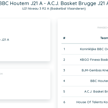
BBC Houtem J21 A - A.C.J. Basket Brugge J21 
U21 Niveau 3 R2 A (Basketbal Vlaanderen)
RANGSCH
#
Tea
 J21 A
1
Koninklijke BBC O
2
KBGO Finexa Bask
3
BJM-Gembas Knes
EM
4
BBC Houtem
5
A.C.J. Basket B
6
House Of Talents Kor