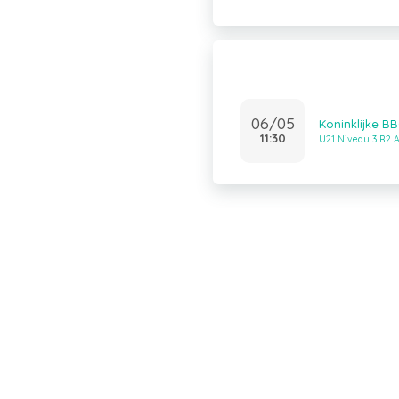
06/05
Koninklijke B
11:30
U21 Niveau 3 R2 