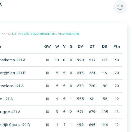
A
IKKING:
U21 NIVEAU 3 R2 A (BASKETBAL VLAANDEREN)
m
GW
W
V
G
DV
DT
DS
Ptn
ostkamp J21 A
10
10
0
0
990
577
413
30
et@Sea J21 B
10
5
5
0
645
661
-16
20
selare J21 A
10
5
5
0
630
720
-90
20
 J21 A
10
4
5
1
555
611
-56
19
rugge J21 A
10
3
5
2
574
679
-105
18
trijk Spurs J21 B
10
1
7
1
499
645
-146
12