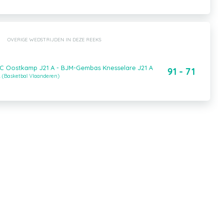
OVERIGE WEDSTRIJDEN IN DEZE REEKS
BC Oostkamp J21 A - BJM-Gembas Knesselare J21 A
91 - 71
A (Basketbal Vlaanderen)