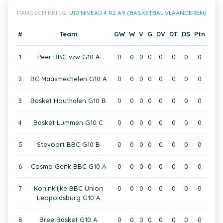
RANGSCHIKKING:
U10 NIVEAU 4 R2 A9 (BASKETBAL VLAANDEREN)
#
Team
GW
W
V
G
DV
DT
DS
Ptn
1
Peer BBC vzw G10 A
0
0
0
0
0
0
0
0
2
BC Maasmechelen G10 A
0
0
0
0
0
0
0
0
3
Basket Houthalen G10 B
0
0
0
0
0
0
0
0
4
Basket Lummen G10 C
0
0
0
0
0
0
0
0
5
Stevoort BBC G10 B
0
0
0
0
0
0
0
0
6
Cosmo Genk BBC G10 A
0
0
0
0
0
0
0
0
7
Koninklijke BBC Union
0
0
0
0
0
0
0
0
Leopoldsburg G10 A
8
Bree Basket G10 A
0
0
0
0
0
0
0
0