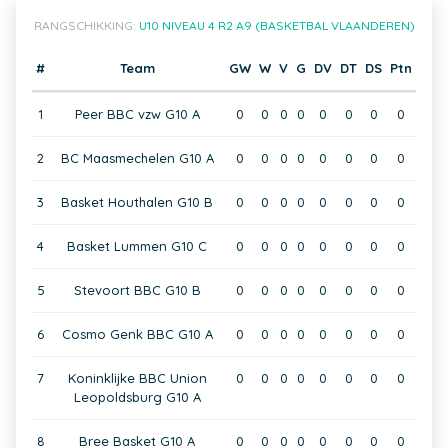
RANGSCHIKKING:
U10 NIVEAU 4 R2 A9 (BASKETBAL VLAANDEREN)
#
Team
GW
W
V
G
DV
DT
DS
Ptn
1
Peer BBC vzw G10 A
0
0
0
0
0
0
0
0
2
BC Maasmechelen G10 A
0
0
0
0
0
0
0
0
3
Basket Houthalen G10 B
0
0
0
0
0
0
0
0
4
Basket Lummen G10 C
0
0
0
0
0
0
0
0
5
Stevoort BBC G10 B
0
0
0
0
0
0
0
0
6
Cosmo Genk BBC G10 A
0
0
0
0
0
0
0
0
7
Koninklijke BBC Union
0
0
0
0
0
0
0
0
Leopoldsburg G10 A
8
Bree Basket G10 A
0
0
0
0
0
0
0
0