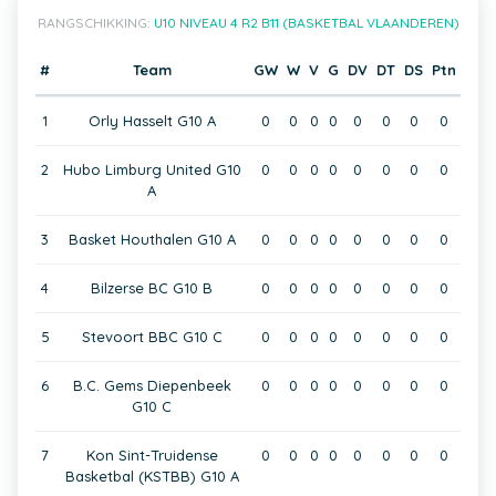
RANGSCHIKKING:
U10 NIVEAU 4 R2 B11 (BASKETBAL VLAANDEREN)
#
Team
GW
W
V
G
DV
DT
DS
Ptn
1
Orly Hasselt G10 A
0
0
0
0
0
0
0
0
2
Hubo Limburg United G10
0
0
0
0
0
0
0
0
A
3
Basket Houthalen G10 A
0
0
0
0
0
0
0
0
4
Bilzerse BC G10 B
0
0
0
0
0
0
0
0
5
Stevoort BBC G10 C
0
0
0
0
0
0
0
0
6
B.C. Gems Diepenbeek
0
0
0
0
0
0
0
0
G10 C
7
Kon Sint-Truidense
0
0
0
0
0
0
0
0
Basketbal (KSTBB) G10 A