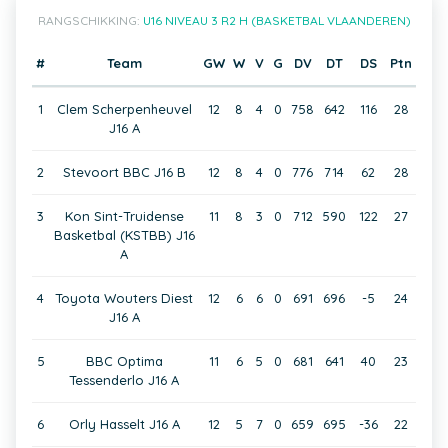
RANGSCHIKKING:
U16 NIVEAU 3 R2 H (BASKETBAL VLAANDEREN)
#
Team
GW
W
V
G
DV
DT
DS
Ptn
1
Clem Scherpenheuvel
12
8
4
0
758
642
116
28
J16 A
2
Stevoort BBC J16 B
12
8
4
0
776
714
62
28
3
Kon Sint-Truidense
11
8
3
0
712
590
122
27
Basketbal (KSTBB) J16
A
4
Toyota Wouters Diest
12
6
6
0
691
696
-5
24
J16 A
5
BBC Optima
11
6
5
0
681
641
40
23
Tessenderlo J16 A
6
Orly Hasselt J16 A
12
5
7
0
659
695
-36
22