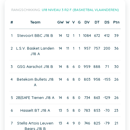
RANGSCHIKKING:
U18 NIVEAU 3 R2 F (BASKETBAL VLAANDEREN)
#
Team
GW
W
V
G
DV
DT
DS
Ptn
1
Stevoort BBC J18 B
14
12
1
1
1084
672
412
39
2
L.S.V. Basket Landen
14
11
1
1
957
757
200
36
J18 A
3
GSG Aarschot J18 B
14
8
6
0
959
888
71
30
4
Betekom Bullets J18
14
6
8
0
803
958
-155
26
A
5
2B|SAFE Tienen J18 A
14
6
8
0
734
863
-129
26
6
Hasselt BT J18 A
13
5
8
0
783
853
-70
23
7
Stella Artois Leuven
13
4
9
0
746
825
-79
21
Bears J18 B