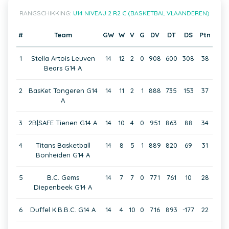
RANGSCHIKKING:
U14 NIVEAU 2 R2 C (BASKETBAL VLAANDEREN)
#
Team
GW
W
V
G
DV
DT
DS
Ptn
1
Stella Artois Leuven
14
12
2
0
908
600
308
38
Bears G14 A
2
BasKet Tongeren G14
14
11
2
1
888
735
153
37
A
3
2B|SAFE Tienen G14 A
14
10
4
0
951
863
88
34
4
Titans Basketball
14
8
5
1
889
820
69
31
Bonheiden G14 A
5
B.C. Gems
14
7
7
0
771
761
10
28
Diepenbeek G14 A
6
Duffel K.B.B.C. G14 A
14
4
10
0
716
893
-177
22