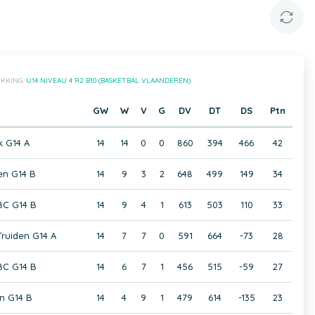
B
IKKING:
U14 NIVEAU 4 R2 B10 (BASKETBAL VLAANDEREN)
GW
W
V
G
DV
DT
DS
Ptn
k G14 A
14
14
0
0
860
394
466
42
en G14 B
14
9
3
2
648
499
149
34
BC G14 B
14
9
4
1
613
503
110
33
ruiden G14 A
14
7
7
0
591
664
-73
28
C G14 B
14
6
7
1
456
515
-59
27
n G14 B
14
4
9
1
479
614
-135
23