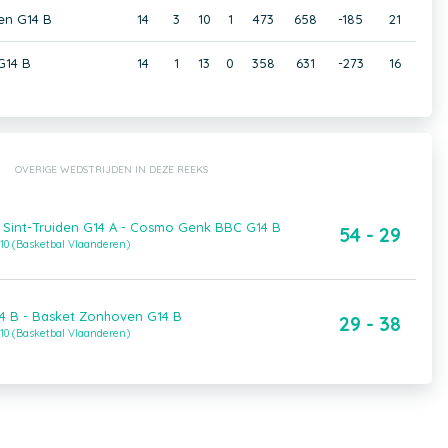
en G14 B
14
3
10
1
473
658
-185
21
G14 B
14
1
13
0
358
631
-273
16
OVERIGE WEDSTRIJDEN IN DEZE REEKS
Sint-Truiden G14 A - Cosmo Genk BBC G14 B
54 - 29
10 (Basketbal Vlaanderen)
14 B - Basket Zonhoven G14 B
29 - 38
10 (Basketbal Vlaanderen)