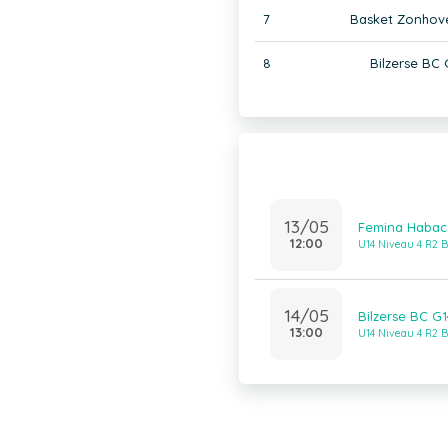
7
Basket Zonhov
8
Bilzerse BC 
13/05
Femina Habac 
12:00
U14 Niveau 4 R2 B
14/05
Bilzerse BC G
13:00
U14 Niveau 4 R2 B