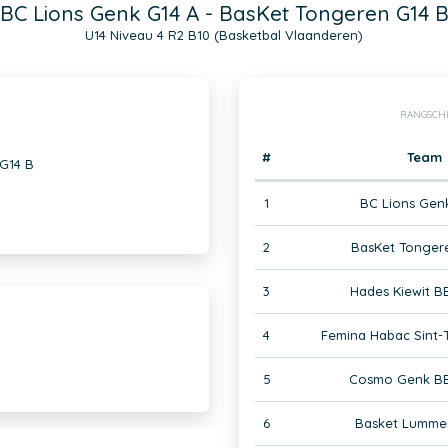
BC Lions Genk G14 A - BasKet Tongeren G14 
U14 Niveau 4 R2 B10 (Basketbal Vlaanderen)
RANGSCH
#
Team
 G14 B
1
BC Lions Gen
2
BasKet Tonger
3
Hades Kiewit B
4
Femina Habac Sint-T
5
Cosmo Genk BB
6
Basket Lumme