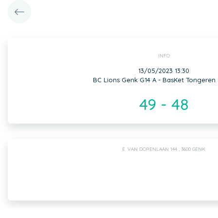
INFO
13/05/2023 13:30
BC Lions Genk G14 A - BasKet Tongeren
49 - 48
E. VAN DORENLAAN 144 , 3600 GENK