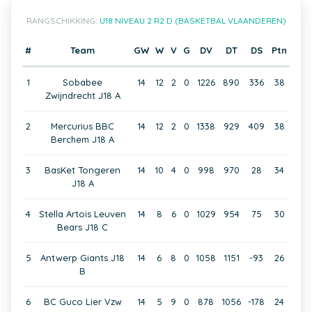
RANGSCHIKKING:
U18 NIVEAU 2 R2 D (BASKETBAL VLAANDEREN)
#
Team
GW
W
V
G
DV
DT
DS
Ptn
1
Sobabee
14
12
2
0
1226
890
336
38
Zwijndrecht J18 A
2
Mercurius BBC
14
12
2
0
1338
929
409
38
Berchem J18 A
3
BasKet Tongeren
14
10
4
0
998
970
28
34
J18 A
4
Stella Artois Leuven
14
8
6
0
1029
954
75
30
Bears J18 C
5
Antwerp Giants J18
14
6
8
0
1058
1151
-93
26
B
6
BC Guco Lier Vzw
14
5
9
0
878
1056
-178
24