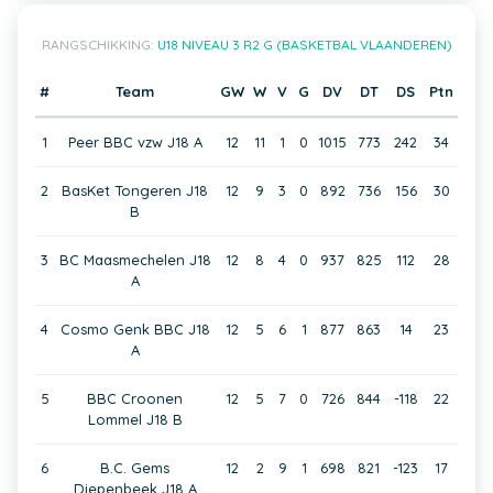
RANGSCHIKKING:
U18 NIVEAU 3 R2 G (BASKETBAL VLAANDEREN)
#
Team
GW
W
V
G
DV
DT
DS
Ptn
1
Peer BBC vzw J18 A
12
11
1
0
1015
773
242
34
2
BasKet Tongeren J18
12
9
3
0
892
736
156
30
B
3
BC Maasmechelen J18
12
8
4
0
937
825
112
28
A
4
Cosmo Genk BBC J18
12
5
6
1
877
863
14
23
A
5
BBC Croonen
12
5
7
0
726
844
-118
22
Lommel J18 B
6
B.C. Gems
12
2
9
1
698
821
-123
17
Diepenbeek J18 A