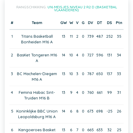
RANGSCHIKKING:
U16 MEISJES NIVEAU 2 R2 D (BASKETBAL
VLAANDEREN)
#
Team
GW
W
V
G
DV
DT
DS
Ptn
1
Titans Basketball
13
11
2
0
739
487
252
35
Bonheiden M16 A
2
BasKet Tongeren M16
14
10
4
0
727
596
131
34
A
3
BC Machelen-Diegem
13
10
3
0
787
650
137
33
M16 A
4
Femina Habac Sint-
13
9
4
0
760
661
99
31
Truiden M16 B
5
Koninklijke BBC Union
14
6
8
0
673
698
-25
26
Leopoldsburg M16 A
6
Kangoeroes Basket
13
6
7
0
665
633
32
25