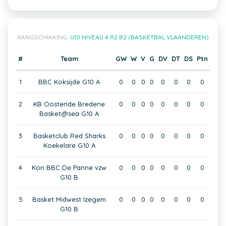
RANGSCHIKKING:
U10 NIVEAU 4 R2 B2 (BASKETBAL VLAANDEREN)
#
Team
GW
W
V
G
DV
DT
DS
Ptn
1
BBC Koksijde G10 A
0
0
0
0
0
0
0
0
2
KB Oostende Bredene
0
0
0
0
0
0
0
0
Basket@sea G10 A
3
Basketclub Red Sharks
0
0
0
0
0
0
0
0
Koekelare G10 A
4
Kon BBC De Panne vzw
0
0
0
0
0
0
0
0
G10 B
5
Basket Midwest Izegem
0
0
0
0
0
0
0
0
G10 B