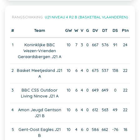
RANGSCHIKKING:
U21 NIVEAU 4 R2 B (BASKETBAL VLAANDEREN)
#
Team
GW
W
V
G
DV
DT
DS
Ptn
1
Koninklijke BBC
10
7
3
0
667
576
91
24
Wezen-Vrienden
Geraardsbergen J21 A
2
Basket Meetjesland J21
10
6
4
0
675
537
138
22
A
3
BBC CSS Outdoor
10
6
4
0
649
649
0
22
Living Ninove J21 A
4
Amon Jeugd Gentson
10
6
4
0
612
563
49
22
J21 B
5
Gent-Oost Eagles J21
10
4
6
0
586
662
-76
18
B