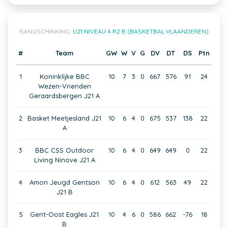
RANGSCHIKKING:
U21 NIVEAU 4 R2 B (BASKETBAL VLAANDEREN)
#
Team
GW
W
V
G
DV
DT
DS
Ptn
1
Koninklijke BBC
10
7
3
0
667
576
91
24
Wezen-Vrienden
Geraardsbergen J21 A
2
Basket Meetjesland J21
10
6
4
0
675
537
138
22
A
3
BBC CSS Outdoor
10
6
4
0
649
649
0
22
Living Ninove J21 A
4
Amon Jeugd Gentson
10
6
4
0
612
563
49
22
J21 B
5
Gent-Oost Eagles J21
10
4
6
0
586
662
-76
18
B