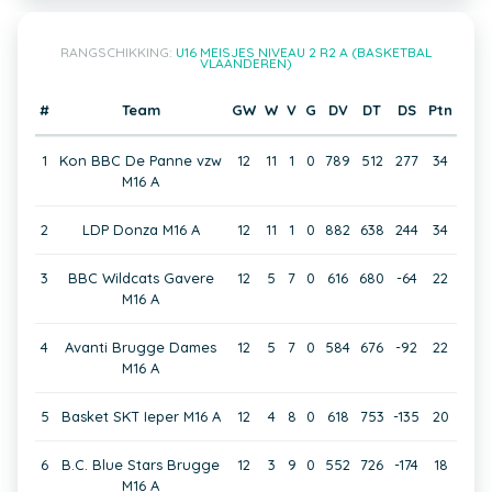
RANGSCHIKKING:
U16 MEISJES NIVEAU 2 R2 A (BASKETBAL
VLAANDEREN)
#
Team
GW
W
V
G
DV
DT
DS
Ptn
1
Kon BBC De Panne vzw
12
11
1
0
789
512
277
34
M16 A
2
LDP Donza M16 A
12
11
1
0
882
638
244
34
3
BBC Wildcats Gavere
12
5
7
0
616
680
-64
22
M16 A
4
Avanti Brugge Dames
12
5
7
0
584
676
-92
22
M16 A
5
Basket SKT Ieper M16 A
12
4
8
0
618
753
-135
20
6
B.C. Blue Stars Brugge
12
3
9
0
552
726
-174
18
M16 A