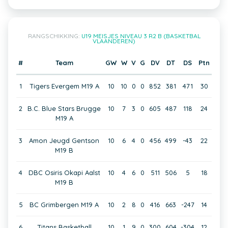
RANGSCHIKKING:
U19 MEISJES NIVEAU 3 R2 B (BASKETBAL
VLAANDEREN)
#
Team
GW
W
V
G
DV
DT
DS
Ptn
1
Tigers Evergem M19 A
10
10
0
0
852
381
471
30
2
B.C. Blue Stars Brugge
10
7
3
0
605
487
118
24
M19 A
3
Amon Jeugd Gentson
10
6
4
0
456
499
-43
22
M19 B
4
DBC Osiris Okapi Aalst
10
4
6
0
511
506
5
18
M19 B
5
BC Grimbergen M19 A
10
2
8
0
416
663
-247
14
6
Titans Basketball
10
1
9
0
300
604
-304
12