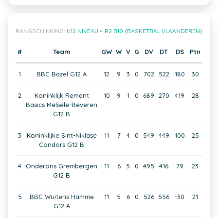
RANGSCHIKKING:
U12 NIVEAU 4 R2 B10 (BASKETBAL VLAANDEREN)
#
Team
GW
W
V
G
DV
DT
DS
Ptn
1
BBC Bazel G12 A
12
9
3
0
702
522
180
30
2
Koninklijk Remant
10
9
1
0
689
270
419
28
Basics Melsele-Beveren
G12 B
3
Koninklijke Sint-Niklase
11
7
4
0
549
449
100
25
Condors G12 B
4
Onderons Grembergen
11
6
5
0
495
416
79
23
G12 B
5
BBC Wuitens Hamme
11
5
6
0
526
556
-30
21
G12 A